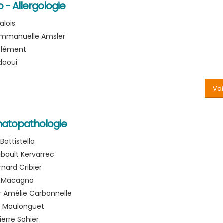
- Allergologie
alois
Emmanuelle Amsler
Clément
daoui
Voi
atopathologie
Battistella
hibault Kervarrec
rnard Cribier
as Macagno
r Amélie Carbonnelle
le Moulonguet
Pierre Sohier