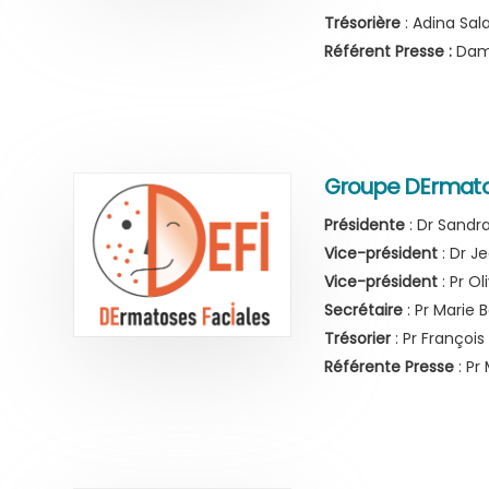
Trésorière
: Adina Sal
Référent Presse :
Dam
Groupe DErmatos
Présidente
: Dr Sandra
Vice-président
: Dr J
Vice-président
: Pr O
Secrétaire
: Pr Marie 
Trésorier
: Pr Françoi
Référente Presse
: Pr