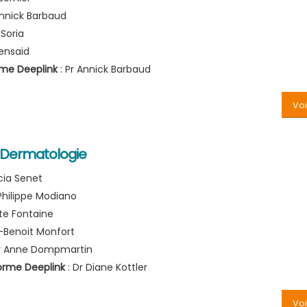
Annick Barbaud
 Soria
Bensaid
rme Deeplink
: Pr Annick Barbaud
Voi
-Dermatologie
icia Senet
 Philippe Modiano
tte Fontaine
-Benoit Monfort
r Anne Dompmartin
orme Deeplink
: Dr Diane Kottler
Voi