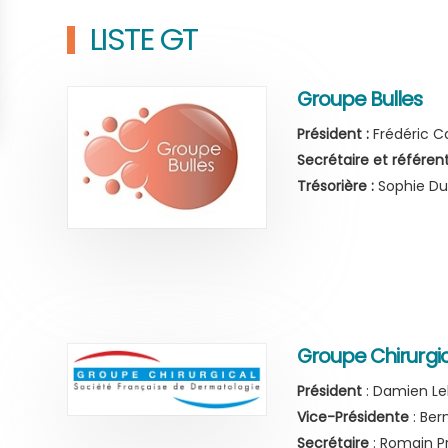
LISTE GT
Groupe Bulles
Président :
Frédéric C
Secrétaire et référent
Trésorière :
Sophie D
Groupe Chirurgic
Président
: Damien L
Vice-Présidente
: Ber
Secrétaire
: Romain 