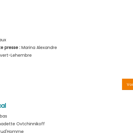
aux
e presse :
Marina Alexandre
uvert-Lehembre
Voi
al
ebas
nadette Ovtchinnikoff
Prud'Homme