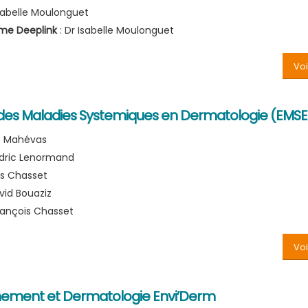
Isabelle Moulonguet
rme Deeplink
: Dr Isabelle Moulonguet
Voi
des Maladies Systemiques en Dermatologie (EMS
lt Mahévas
edric Lenormand
is Chasset
vid Bouaziz
François Chasset
Voi
nement et Dermatologie Envi’Derm