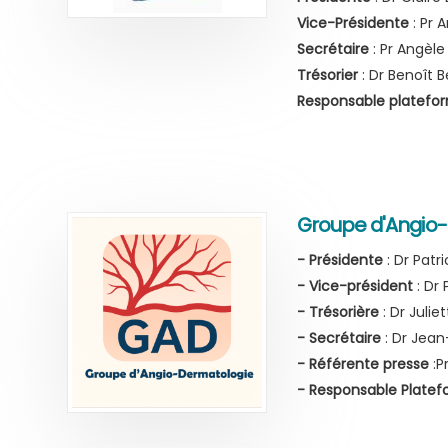
Vice-Présidente
: Pr 
Secrétaire
: Pr Angèle
Trésorier
: Dr Benoît 
Responsable platefo
Groupe d'Angio
- Présidente
: Dr Patr
- Vice-président
: Dr
- Trésorière
: Dr Julie
- Secrétaire
: Dr Jean
- Référente presse
:P
- Responsable Platef