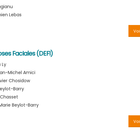
agianu
ien Lebas
Voi
es FacIales (DEFI)
 Ly
ean-Michel Amici
livier Chosidow
Beylot-Barry
s Chasset
 Marie Beylot-Barry
Voi