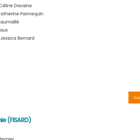
Céline Davaine
Catherine Pannequin
 Laumaillé
iaux
 Jessica Bernard
Voi
ie (FISARD)
 Bernier