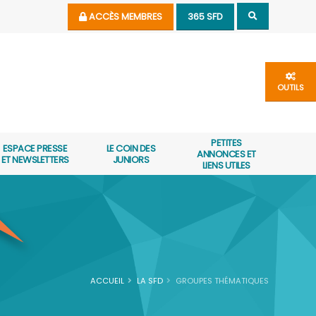
ACCÈS MEMBRES
365 SFD
OUTILS
PETITES
ESPACE PRESSE
LE COIN DES
ANNONCES ET
ET NEWSLETTERS
JUNIORS
LIENS UTILES
ACCUEIL
LA SFD
GROUPES THÉMATIQUES