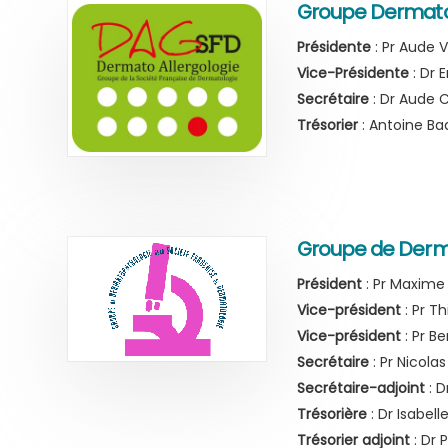
Groupe Dermato 
Présidente
: Pr Aude V
Vice-Présidente
: Dr 
Secrétaire
: Dr Aude 
Trésorier
: Antoine Ba
Groupe de Derm
Président
: Pr Maxime 
Vice-président
: Pr T
Vice-président
: Pr Be
Secrétaire
: Pr Nicol
Secrétaire-adjoint
: D
Trésorière
: Dr Isabel
Trésorier adjoint
: Dr 