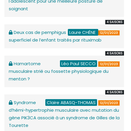
l'adolescent pour une meilleure posture de
soignant
4 SAISONS
Deux cas de pemphigus
Laure CHÊNE
12/01/2023
superficiel de l’enfant traités par rituximab
4 SAISONS
Hamartome
Léo Paul SECCO
12/01/2023
musculaire strié ou fossette physiologique du
menton ?
4 SAISONS
Syndrome
Claire ABASQ-THOMAS
12/01/2023
d’hémi-hypertrophie musculaire avec mutation du
gène PIK3CA associé à un syndrome de Gilles de la
Tourette