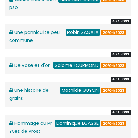
pso
4 SAISONS
Une panniculite peu
Robin ZAGALA
20/04/2023
commune
4 SAISONS
De Rose et d'or
Salomé FOURMOND
20/04/2023
4 SAISONS
Une histoire de
Mathilde GUYON
20/04/2023
grains
4 SAISONS
Hommage au Pr
Dominique EGASSE
20/04/2023
Yves de Prost