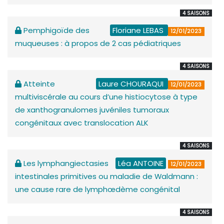
4 SAISONS
Pemphigoïde des
Floriane LEBAS
12/01/2023
muqueuses : à propos de 2 cas pédiatriques
4 SAISONS
Atteinte
Laure CHOURAQUI
12/01/2023
multiviscérale au cours d’une histiocytose à type
de xanthogranulomes juvéniles tumoraux
congénitaux avec translocation ALK
4 SAISONS
Les lymphangiectasies
Léa ANTOINE
12/01/2023
intestinales primitives ou maladie de Waldmann :
une cause rare de lymphœdème congénital
4 SAISONS