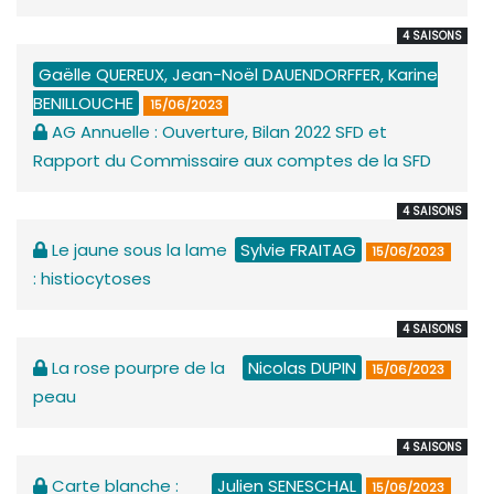
4 SAISONS
Gaëlle QUEREUX, Jean-Noël DAUENDORFFER, Karine
BENILLOUCHE
15/06/2023
AG Annuelle : Ouverture, Bilan 2022 SFD et
Rapport du Commissaire aux comptes de la SFD
4 SAISONS
Le jaune sous la lame
Sylvie FRAITAG
15/06/2023
: histiocytoses
4 SAISONS
La rose pourpre de la
Nicolas DUPIN
15/06/2023
peau
4 SAISONS
Carte blanche :
Julien SENESCHAL
15/06/2023