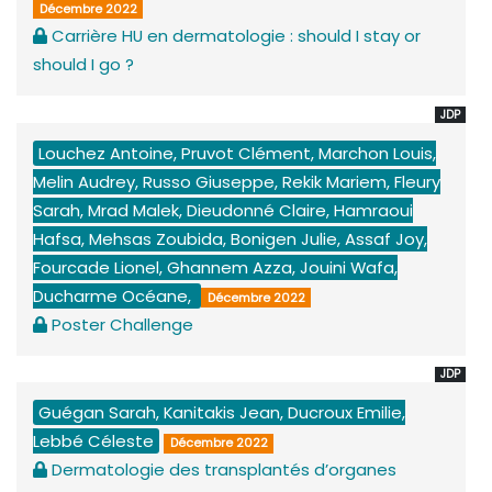
Décembre 2022
Carrière HU en dermatologie : should I stay or
should I go ?
JDP
Louchez Antoine, Pruvot Clément, Marchon Louis,
Melin Audrey, Russo Giuseppe, Rekik Mariem, Fleury
Sarah, Mrad Malek, Dieudonné Claire, Hamraoui
Hafsa, Mehsas Zoubida, Bonigen Julie, Assaf Joy,
Fourcade Lionel, Ghannem Azza, Jouini Wafa,
Ducharme Océane,
Décembre 2022
Poster Challenge
JDP
Guégan Sarah, Kanitakis Jean, Ducroux Emilie,
Lebbé Céleste
Décembre 2022
Dermatologie des transplantés d’organes