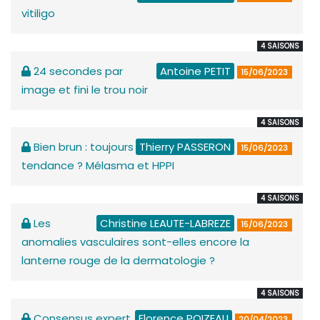
vitiligo
4 SAISONS
24 secondes par
Antoine PETIT
15/06/2023
image et fini le trou noir
4 SAISONS
Bien brun : toujours
Thierry PASSERON
15/06/2023
tendance ? Mélasma et HPPI
4 SAISONS
Les
Christine LEAUTE-LABREZE
15/06/2023
anomalies vasculaires sont-elles encore la
lanterne rouge de la dermatologie ?
4 SAISONS
Consensus expert
Florence POIZEAU
20/04/2023