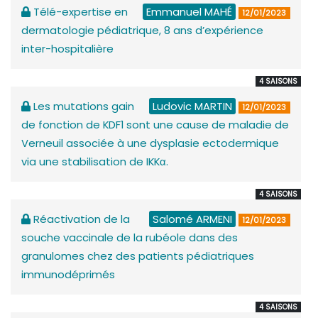
Télé-expertise en
Emmanuel MAHÉ
12/01/2023
dermatologie pédiatrique, 8 ans d’expérience
inter-hospitalière
4 SAISONS
Les mutations gain
Ludovic MARTIN
12/01/2023
de fonction de KDF1 sont une cause de maladie de
Verneuil associée à une dysplasie ectodermique
via une stabilisation de IKKα.
4 SAISONS
Réactivation de la
Salomé ARMENI
12/01/2023
souche vaccinale de la rubéole dans des
granulomes chez des patients pédiatriques
immunodéprimés
4 SAISONS