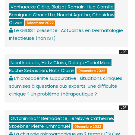
Vanhaecke Clélia, Blaizot Romain, Hua Camille,
Bernigaud Charlotte, Nouchi Agathe, Chosidow
Olivier
Décembre 2022
Le GrIDIST présente : Actualités en Dermatologie
Infectieuse (non IST)
JDP
Nicol Isabelle, Hotz Claire, Delage-Toriel Maia,
Buche Sébastien, Hotz Claire
Décembre 2022
L’hidrosadénite suppurative : situations cliniques
soumises à questions aux experts. Une difficulté
clinique ? Un problème thérapeutique ?
JDP
Ovtchinnikoff Bernadette, Lefebvre Catherine,
Stoebner Pierre-Emmanuel
Décembre 2022
La chirurgie micrographique en 2 temps ("SLOW