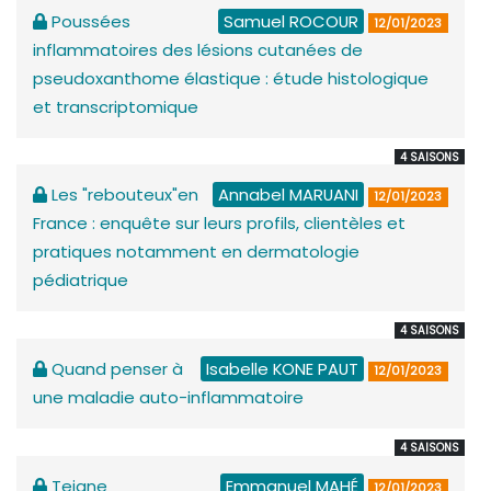
Poussées
Samuel ROCOUR
12/01/2023
inflammatoires des lésions cutanées de
pseudoxanthome élastique : étude histologique
et transcriptomique
4 SAISONS
Les "rebouteux"en
Annabel MARUANI
12/01/2023
France : enquête sur leurs profils, clientèles et
pratiques notamment en dermatologie
pédiatrique
4 SAISONS
Quand penser à
Isabelle KONE PAUT
12/01/2023
une maladie auto-inflammatoire
4 SAISONS
Teigne
Emmanuel MAHÉ
12/01/2023