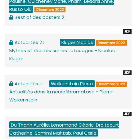
Pauline, Guicheney Marie, Pham-Ledard Anne,
Russo Giu
Décembre 2022
Best of des posters 2
JDP
Actualités 2 :
Kluger Nicolas
Décembre 2022
Mythes et réalités sur les tatouages - Nicolas
Kluger
JDP
Actualités 1 :
Wolkenstein Pierre
Décembre 2022
Actualités dans la neurofibromatose - Pierre
Wolkenstein
JDP
Du Thanh Aurélie, Lenormand Cédric, Droitcourt
Catherine, Samimi Mahtab, Paul Carle