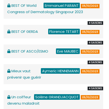
BEST OF World
Emmanuel PARANT
05/10/2023
Congress of Dermatology Singapour 2023
4 SAISONS
BEST OF GERDA
Florence TETART
05/10/2023
4 SAISONS
BEST OF ASCO/ESMO
Eve MAUBEC
05/10/2023
4 SAISONS
Mieux vaut
Aymeric HENNEMANN
05/10/2023
prévenir que guérir
4 SAISONS
Un coiffeur
Solène GRANDJACQUOT
05/10/2023
devenu maladroit