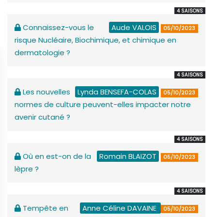
4 SAISONS
Connaissez-vous le
Aude VALOIS
05/10/2023
risque Nucléaire, Biochimique, et chimique en
dermatologie ?
4 SAISONS
Les nouvelles
Lynda BENSEFA-COLAS
05/10/2023
normes de culture peuvent-elles impacter notre
avenir cutané ?
4 SAISONS
Où en est-on de la
Romain BLAIZOT
05/10/2023
lèpre ?
4 SAISONS
Tempête en
Anne Céline DAVAINE
05/10/2023