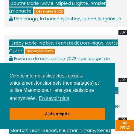
Doutre Marie-Sylvie, Milpied Brigitte, Amsler
Emanuelle
Décembre 2022
Une image, la bonne question, le bon diagnostic
JDP
Crépy Marie-Noëlle, Tennstedt Dominique, Aerts
Olivier
Décembre 2022
Eczéma de contact en 2022 : nos coups de
cœur et controverses
Ce site internet utilise des cookies
JDP
uniquement fonctionnels (non partagés) et
Mazereeuw-Hautier Juliette, Chiaverini Christine,
utilise Matomo pour l'analyse statistique
Bourrat Emmanuelle
anonymisée.
En savoir plus
Décembre 2022
Situations pièges en dermatologie pédiatrique
J'ai compris
JDP
OUTILS
Monfort Jean-Benoit, Klejtman Tiffany, Senet