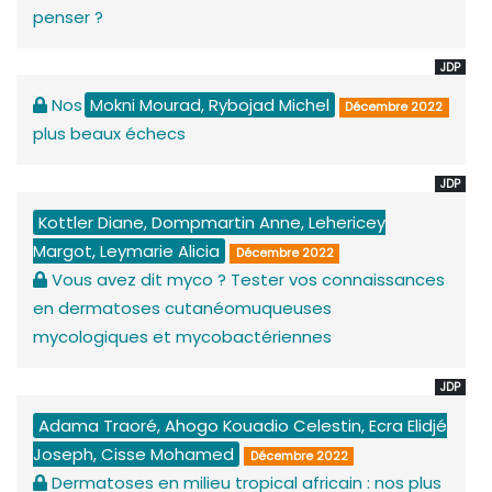
penser ?
JDP
Nos
Mokni Mourad, Rybojad Michel
Décembre 2022
plus beaux échecs
JDP
Kottler Diane, Dompmartin Anne, Lehericey
Margot, Leymarie Alicia
Décembre 2022
Vous avez dit myco ? Tester vos connaissances
en dermatoses cutanéomuqueuses
mycologiques et mycobactériennes
JDP
Adama Traoré, Ahogo Kouadio Celestin, Ecra Elidjé
Joseph, Cisse Mohamed
Décembre 2022
Dermatoses en milieu tropical africain : nos plus