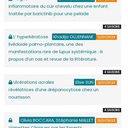
inflammatoire du cuir chevelu chez une enfant
traitée par barictinib pour une pelade
4 SAISONS
L’ hyperkératose
Khadija OUJENNANE
12/01/2023
livédoide palmo-plantaire, une des
manifestations rare de lupus systémique : à
propos d’un cas et revue de la littérature.
4 SAISONS
Ulcérations acrales
Elise SUN
12/01/2023
révélatrices d’une drépanocytose chez un
nourrisson
4 SAISONS
Olivia BOCCARA, Stéphanie MALLET
12/01/2023
Vignettes Cliniques par les Experts