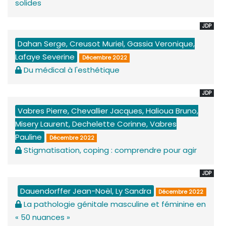
solides
JDP
Dahan Serge, Creusot Muriel, Gassia Veronique,
Lafaye Severine
Décembre 2022
Du médical à l'esthétique
JDP
Vabres Pierre, Chevallier Jacques, Halioua Bruno,
Misery Laurent, Dechelette Corinne, Vabres
Pauline
Décembre 2022
Stigmatisation, coping : comprendre pour agir
JDP
Dauendorffer Jean-Noël, Ly Sandra
Décembre 2022
La pathologie génitale masculine et féminine en
« 50 nuances »