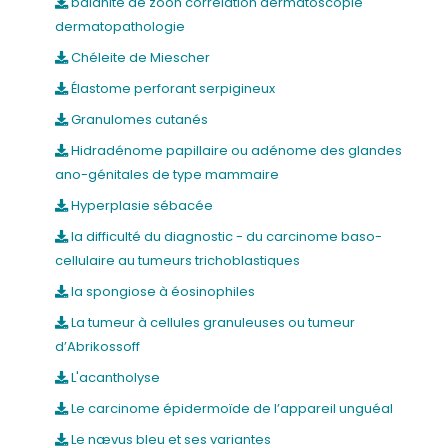
balanite de zoon corrélation dermatoscopie
dermatopathologie
Chéleite de Miescher
Élastome perforant serpigineux
Granulomes cutanés
Hidradénome papillaire ou adénome des glandes
ano-génitales de type mammaire
Hyperplasie sébacée
la difficulté du diagnostic - du carcinome baso-
cellulaire au tumeurs trichoblastiques
la spongiose à éosinophiles
La tumeur à cellules granuleuses ou tumeur
d’Abrikossoff
L'acantholyse
Le carcinome épidermoïde de l’appareil unguéal
Le nævus bleu et ses variantes