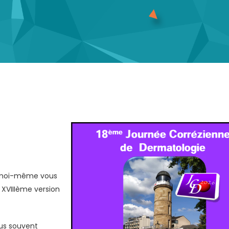
t moi-même vous
a XVIIIème version
us souvent