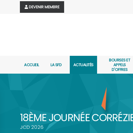
DEVENIR MEMBRE
BOURSES ET
ACCUEIL
LA SFD
ACTUALITÉS
APPELS
D'OFFRES
18ÈME JOURNÉE CORRÉZI
JCD 2026