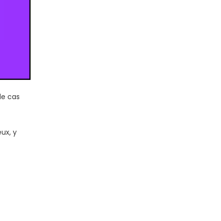
de cas
ux, y