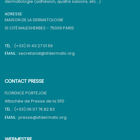
dermatologie (adhésion, quatre saisons, etc…) :
ADRESSE
MAISON DE LA DERMATOLOGIE
10 CITÉ MALESHERBES - 75009 PARIS
TÉL. :
(+33) 01 43 27 01 56
EMAIL :
secretariat@sfdermato.org
CONTACT PRESSE
FLORENCE PORTEJOIE
Attachée de Presse de la SFD
TÉL. :
(+33) 06 07 76 82 83
EMAIL :
presse@sfdermato.org
WEBMESTRE